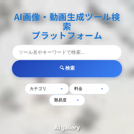
A
I
画
像
・
動
画
生
成
ツ
ー
ル
検
索
プ
ラ
ッ
ト
フ
ォ
ー
ム
🔍 検索
AI gallery