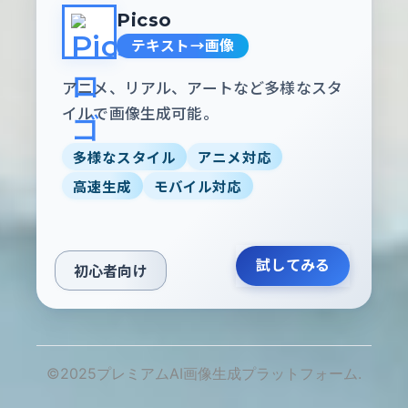
Picso
テキスト→画像
アニメ、リアル、アートなど多様なスタ
イルで画像生成可能。
多様なスタイル
アニメ対応
高速生成
モバイル対応
試してみる
初心者向け
©
2
0
2
5
プ
レ
ミ
ア
ム
A
I
画
像
生
成
プ
ラ
ッ
ト
フ
ォ
ー
ム
.